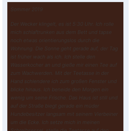
Sommer 2019
Der Wecker klingelt, es ist 5:30 Uhr. Ich rolle
mich schlaftrunken aus dem Bett und tapse
noch etwas orientierungslos durch die
Wohnung. Die Sonne geht gerade auf, der Tag
ist früher wach als ich. Ich stelle den
Wasserkocher an und gieße mir einen Tee auf
zum Wachwerden. Mit der Teetasse in der
Hand schlendere ich zum großen Fenster und
blicke hinaus. Ich beneide den Morgen ein
wenig um seine Frische. Das Haus ist still und
auf der Straße biegt gerade ein müder
Hundebesitzer langsam mit seinem Vierbeiner
um die Ecke. Ich setze mich in meinen
Schreibsessel, stelle die Teetasse auf den