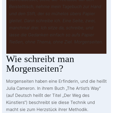
Beistelltisch, nehme mein Tagebuch zur Hand
und den Stift, der so mühelos übers Papier
gleitet. Dann schreibe ich. Eine Seite, zwei,
manchmal drei. Ich sitze da, schreibe, und
lasse die Gedanken einfach so aufs Papier
fließen, ohne Thema, ohne Ziel. Morgenseiten.
Wie schreibt man
Morgenseiten?
Morgenseiten haben eine Erfinderin, und die heißt
Julia Cameron. In ihrem Buch „The Artist’s Way“
(auf Deutsch heißt der Titel „Der Weg des
Künstlers“) beschreibt sie diese Technik und
macht sie zum Herzstück ihrer Methodik.